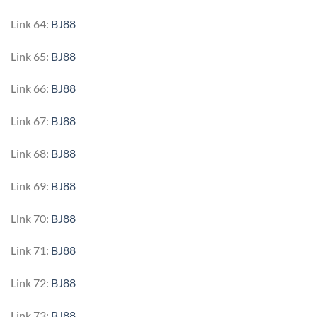
Link 64:
BJ88
Link 65:
BJ88
Link 66:
BJ88
Link 67:
BJ88
Link 68:
BJ88
Link 69:
BJ88
Link 70:
BJ88
Link 71:
BJ88
Link 72:
BJ88
Link 73:
BJ88