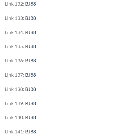
Link 132:
BJ88
Link 133:
BJ88
Link 134:
BJ88
Link 135:
BJ88
Link 136:
BJ88
Link 137:
BJ88
Link 138:
BJ88
Link 139:
BJ88
Link 140:
BJ88
Link 141:
BJ88