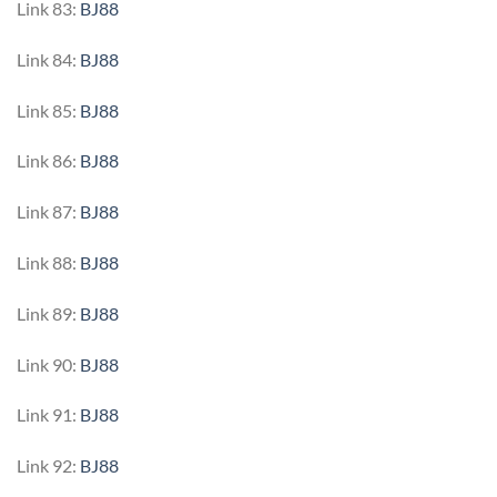
Link 83:
BJ88
Link 84:
BJ88
Link 85:
BJ88
Link 86:
BJ88
Link 87:
BJ88
Link 88:
BJ88
Link 89:
BJ88
Link 90:
BJ88
Link 91:
BJ88
Link 92:
BJ88