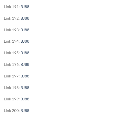
Link 191:
BJ88
Link 192:
BJ88
Link 193:
BJ88
Link 194:
BJ88
Link 195:
BJ88
Link 196:
BJ88
Link 197:
BJ88
Link 198:
BJ88
Link 199:
BJ88
Link 200:
BJ88