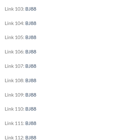
Link 103:
BJ88
Link 104:
BJ88
Link 105:
BJ88
Link 106:
BJ88
Link 107:
BJ88
Link 108:
BJ88
Link 109:
BJ88
Link 110:
BJ88
Link 111:
BJ88
Link 112:
BJ88