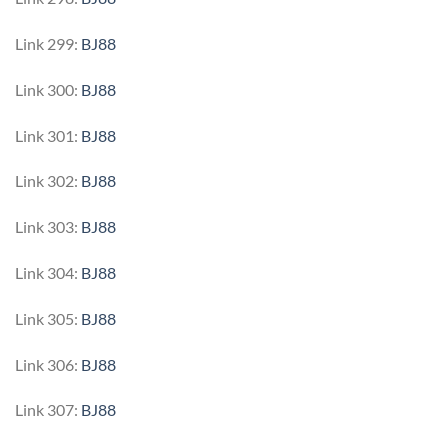
Link 299:
BJ88
Link 300:
BJ88
Link 301:
BJ88
Link 302:
BJ88
Link 303:
BJ88
Link 304:
BJ88
Link 305:
BJ88
Link 306:
BJ88
Link 307:
BJ88