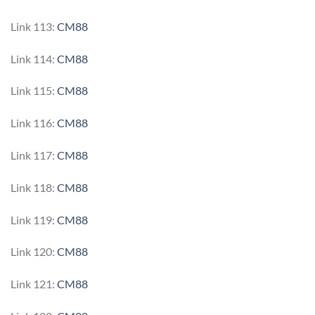
Link 113:
CM88
Link 114:
CM88
Link 115:
CM88
Link 116:
CM88
Link 117:
CM88
Link 118:
CM88
Link 119:
CM88
Link 120:
CM88
Link 121:
CM88