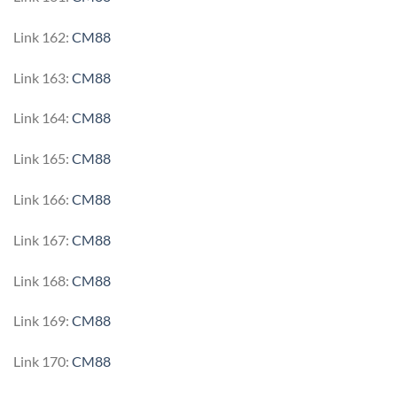
Link 162:
CM88
Link 163:
CM88
Link 164:
CM88
Link 165:
CM88
Link 166:
CM88
Link 167:
CM88
Link 168:
CM88
Link 169:
CM88
Link 170:
CM88