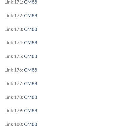
Link 171:
CM88
Link 172:
CM88
Link 173:
CM88
Link 174:
CM88
Link 175:
CM88
Link 176:
CM88
Link 177:
CM88
Link 178:
CM88
Link 179:
CM88
Link 180:
CM88