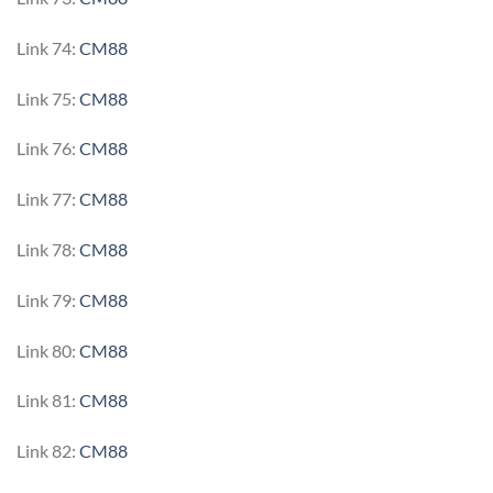
Link 74:
CM88
Link 75:
CM88
Link 76:
CM88
Link 77:
CM88
Link 78:
CM88
Link 79:
CM88
Link 80:
CM88
Link 81:
CM88
Link 82:
CM88