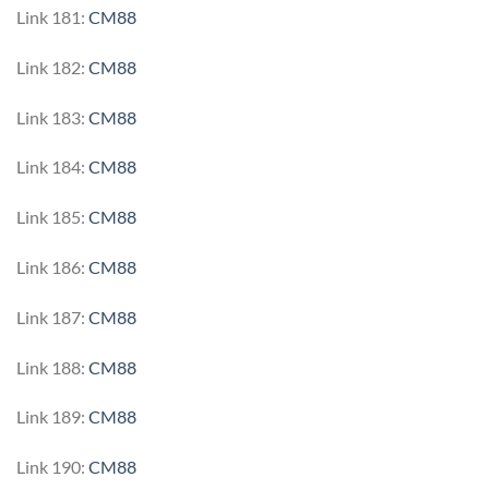
Link 181:
CM88
Link 182:
CM88
Link 183:
CM88
Link 184:
CM88
Link 185:
CM88
Link 186:
CM88
Link 187:
CM88
Link 188:
CM88
Link 189:
CM88
Link 190:
CM88