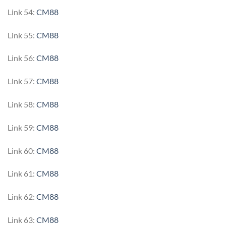
Link 54:
CM88
Link 55:
CM88
Link 56:
CM88
Link 57:
CM88
Link 58:
CM88
Link 59:
CM88
Link 60:
CM88
Link 61:
CM88
Link 62:
CM88
Link 63:
CM88