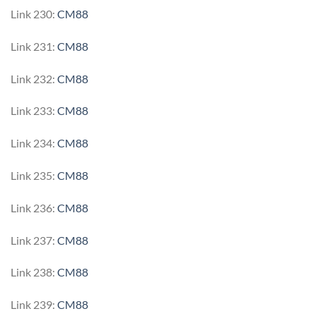
Link 230:
CM88
Link 231:
CM88
Link 232:
CM88
Link 233:
CM88
Link 234:
CM88
Link 235:
CM88
Link 236:
CM88
Link 237:
CM88
Link 238:
CM88
Link 239:
CM88