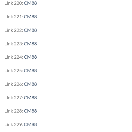
Link 220:
CM88
Link 221:
CM88
Link 222:
CM88
Link 223:
CM88
Link 224:
CM88
Link 225:
CM88
Link 226:
CM88
Link 227:
CM88
Link 228:
CM88
Link 229:
CM88