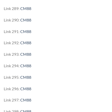
Link 289:
CM88
Link 290:
CM88
Link 291:
CM88
Link 292:
CM88
Link 293:
CM88
Link 294:
CM88
Link 295:
CM88
Link 296:
CM88
Link 297:
CM88
Link 298:
CM88