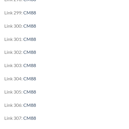
Link 299:
CM88
Link 300:
CM88
Link 301:
CM88
Link 302:
CM88
Link 303:
CM88
Link 304:
CM88
Link 305:
CM88
Link 306:
CM88
Link 307:
CM88