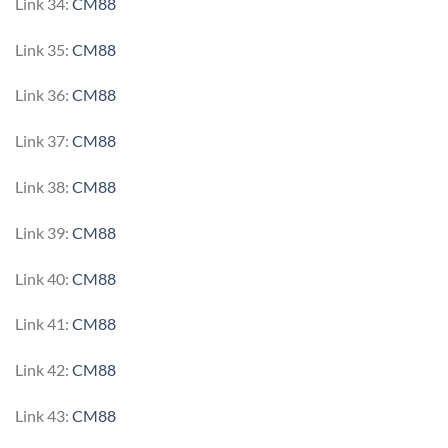
Link 34:
CM88
Link 35:
CM88
Link 36:
CM88
Link 37:
CM88
Link 38:
CM88
Link 39:
CM88
Link 40:
CM88
Link 41:
CM88
Link 42:
CM88
Link 43:
CM88