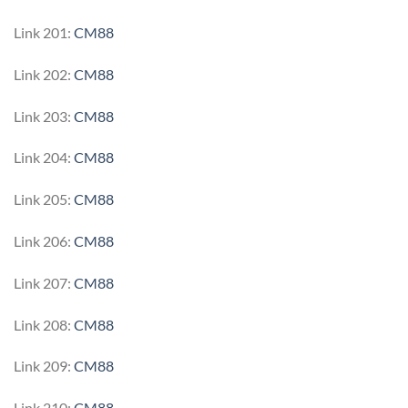
Link 201:
CM88
Link 202:
CM88
Link 203:
CM88
Link 204:
CM88
Link 205:
CM88
Link 206:
CM88
Link 207:
CM88
Link 208:
CM88
Link 209:
CM88
Link 210:
CM88