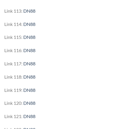
Link 113:
DN88
Link 114:
DN88
Link 115:
DN88
Link 116:
DN88
Link 117:
DN88
Link 118:
DN88
Link 119:
DN88
Link 120:
DN88
Link 121:
DN88