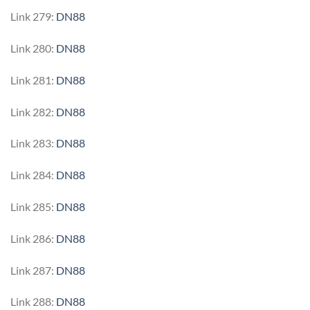
Link 279:
DN88
Link 280:
DN88
Link 281:
DN88
Link 282:
DN88
Link 283:
DN88
Link 284:
DN88
Link 285:
DN88
Link 286:
DN88
Link 287:
DN88
Link 288:
DN88