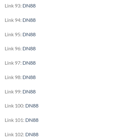
Link 93:
DN88
Link 94:
DN88
Link 95:
DN88
Link 96:
DN88
Link 97:
DN88
Link 98:
DN88
Link 99:
DN88
Link 100:
DN88
Link 101:
DN88
Link 102:
DN88