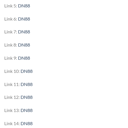
Link 5:
DN88
Link 6:
DN88
Link 7:
DN88
Link 8:
DN88
Link 9:
DN88
Link 10:
DN88
Link 11:
DN88
Link 12:
DN88
Link 13:
DN88
Link 14:
DN88