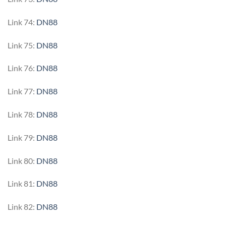
Link 74:
DN88
Link 75:
DN88
Link 76:
DN88
Link 77:
DN88
Link 78:
DN88
Link 79:
DN88
Link 80:
DN88
Link 81:
DN88
Link 82:
DN88