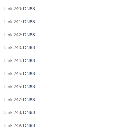
Link 240:
DN88
Link 241:
DN88
Link 242:
DN88
Link 243:
DN88
Link 244:
DN88
Link 245:
DN88
Link 246:
DN88
Link 247:
DN88
Link 248:
DN88
Link 249:
DN88