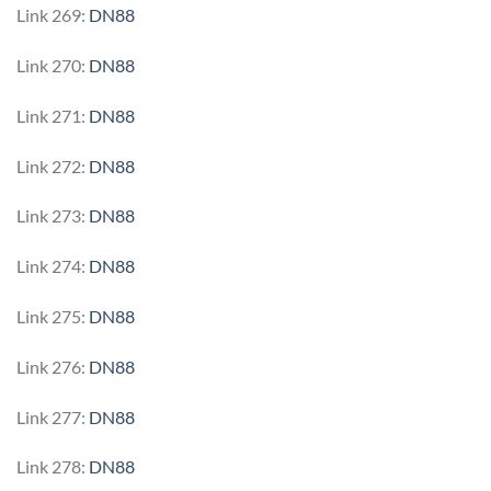
Link 269:
DN88
Link 270:
DN88
Link 271:
DN88
Link 272:
DN88
Link 273:
DN88
Link 274:
DN88
Link 275:
DN88
Link 276:
DN88
Link 277:
DN88
Link 278:
DN88