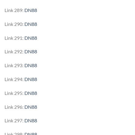
Link 289:
DN88
Link 290:
DN88
Link 291:
DN88
Link 292:
DN88
Link 293:
DN88
Link 294:
DN88
Link 295:
DN88
Link 296:
DN88
Link 297:
DN88
Link 298:
DN88