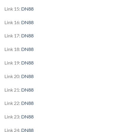
Link 15:
DN88
Link 16:
DN88
Link 17:
DN88
Link 18:
DN88
Link 19:
DN88
Link 20:
DN88
Link 21:
DN88
Link 22:
DN88
Link 23:
DN88
Link 24:
DN88