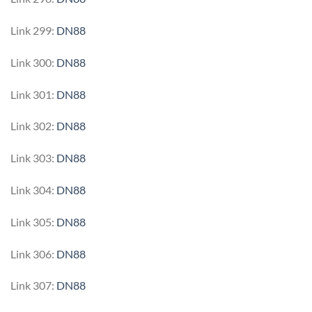
Link 299:
DN88
Link 300:
DN88
Link 301:
DN88
Link 302:
DN88
Link 303:
DN88
Link 304:
DN88
Link 305:
DN88
Link 306:
DN88
Link 307:
DN88