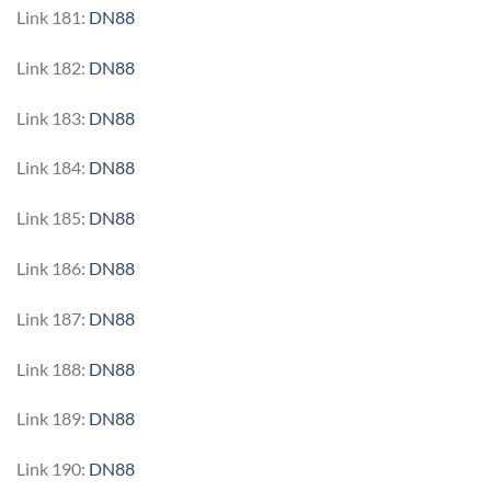
Link 181:
DN88
Link 182:
DN88
Link 183:
DN88
Link 184:
DN88
Link 185:
DN88
Link 186:
DN88
Link 187:
DN88
Link 188:
DN88
Link 189:
DN88
Link 190:
DN88