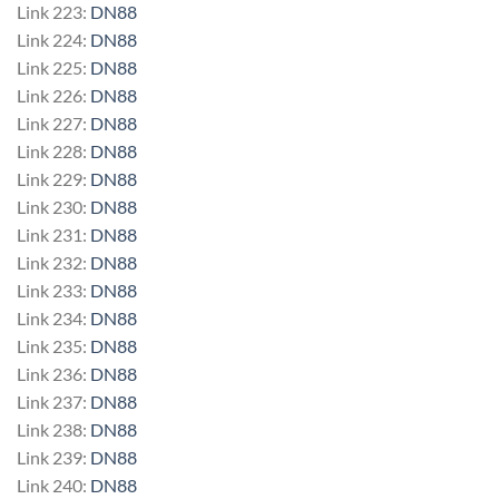
Link 223:
DN88
Link 224:
DN88
Link 225:
DN88
Link 226:
DN88
Link 227:
DN88
Link 228:
DN88
Link 229:
DN88
Link 230:
DN88
Link 231:
DN88
Link 232:
DN88
Link 233:
DN88
Link 234:
DN88
Link 235:
DN88
Link 236:
DN88
Link 237:
DN88
Link 238:
DN88
Link 239:
DN88
Link 240:
DN88