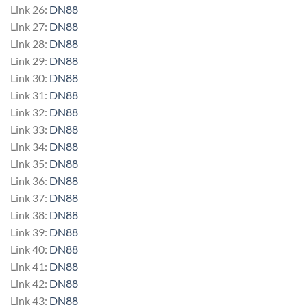
Link 26:
DN88
Link 27:
DN88
Link 28:
DN88
Link 29:
DN88
Link 30:
DN88
Link 31:
DN88
Link 32:
DN88
Link 33:
DN88
Link 34:
DN88
Link 35:
DN88
Link 36:
DN88
Link 37:
DN88
Link 38:
DN88
Link 39:
DN88
Link 40:
DN88
Link 41:
DN88
Link 42:
DN88
Link 43:
DN88