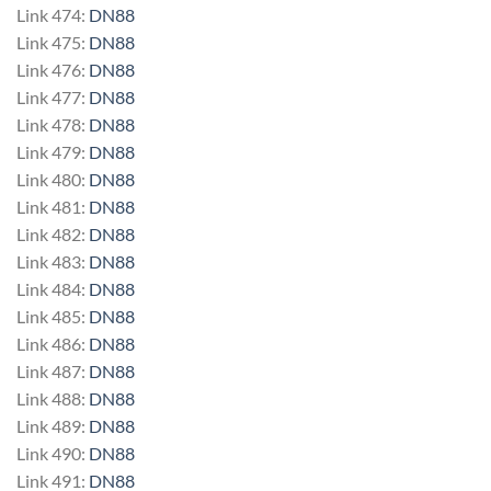
Link 474:
DN88
Link 475:
DN88
Link 476:
DN88
Link 477:
DN88
Link 478:
DN88
Link 479:
DN88
Link 480:
DN88
Link 481:
DN88
Link 482:
DN88
Link 483:
DN88
Link 484:
DN88
Link 485:
DN88
Link 486:
DN88
Link 487:
DN88
Link 488:
DN88
Link 489:
DN88
Link 490:
DN88
Link 491:
DN88