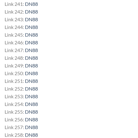
Link 241:
DN88
Link 242:
DN88
Link 243:
DN88
Link 244:
DN88
Link 245:
DN88
Link 246:
DN88
Link 247:
DN88
Link 248:
DN88
Link 249:
DN88
Link 250:
DN88
Link 251:
DN88
Link 252:
DN88
Link 253:
DN88
Link 254:
DN88
Link 255:
DN88
Link 256:
DN88
Link 257:
DN88
Link 258:
DN88