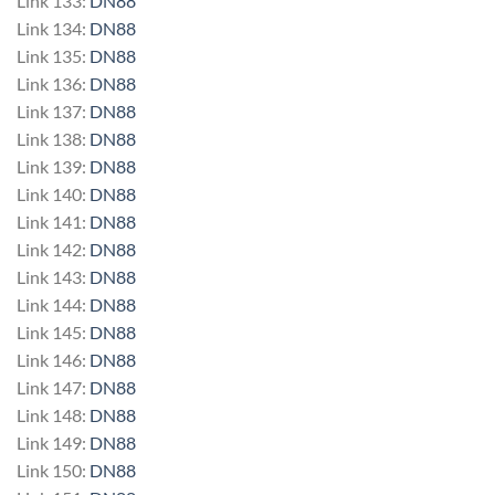
Link 133:
DN88
Link 134:
DN88
Link 135:
DN88
Link 136:
DN88
Link 137:
DN88
Link 138:
DN88
Link 139:
DN88
Link 140:
DN88
Link 141:
DN88
Link 142:
DN88
Link 143:
DN88
Link 144:
DN88
Link 145:
DN88
Link 146:
DN88
Link 147:
DN88
Link 148:
DN88
Link 149:
DN88
Link 150:
DN88