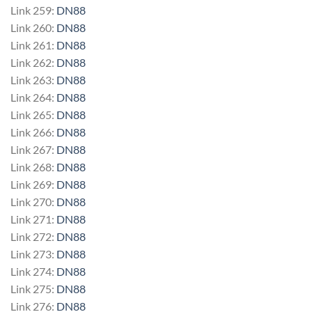
Link 259:
DN88
Link 260:
DN88
Link 261:
DN88
Link 262:
DN88
Link 263:
DN88
Link 264:
DN88
Link 265:
DN88
Link 266:
DN88
Link 267:
DN88
Link 268:
DN88
Link 269:
DN88
Link 270:
DN88
Link 271:
DN88
Link 272:
DN88
Link 273:
DN88
Link 274:
DN88
Link 275:
DN88
Link 276:
DN88