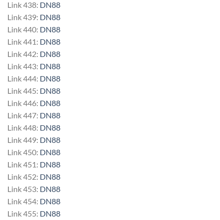
Link 438:
DN88
Link 439:
DN88
Link 440:
DN88
Link 441:
DN88
Link 442:
DN88
Link 443:
DN88
Link 444:
DN88
Link 445:
DN88
Link 446:
DN88
Link 447:
DN88
Link 448:
DN88
Link 449:
DN88
Link 450:
DN88
Link 451:
DN88
Link 452:
DN88
Link 453:
DN88
Link 454:
DN88
Link 455:
DN88