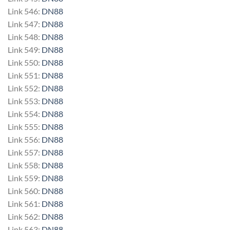
Link 546:
DN88
Link 547:
DN88
Link 548:
DN88
Link 549:
DN88
Link 550:
DN88
Link 551:
DN88
Link 552:
DN88
Link 553:
DN88
Link 554:
DN88
Link 555:
DN88
Link 556:
DN88
Link 557:
DN88
Link 558:
DN88
Link 559:
DN88
Link 560:
DN88
Link 561:
DN88
Link 562:
DN88
Link 563:
DN88