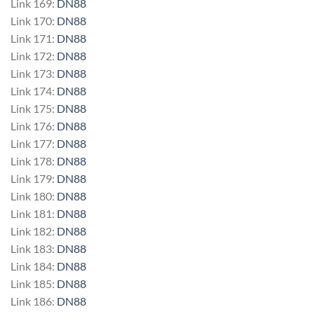
Link 169:
DN88
Link 170:
DN88
Link 171:
DN88
Link 172:
DN88
Link 173:
DN88
Link 174:
DN88
Link 175:
DN88
Link 176:
DN88
Link 177:
DN88
Link 178:
DN88
Link 179:
DN88
Link 180:
DN88
Link 181:
DN88
Link 182:
DN88
Link 183:
DN88
Link 184:
DN88
Link 185:
DN88
Link 186:
DN88