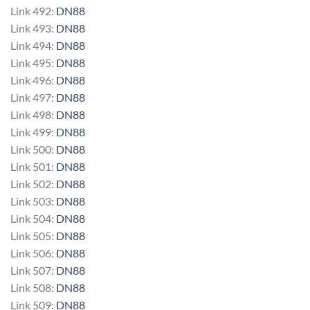
Link 492:
DN88
Link 493:
DN88
Link 494:
DN88
Link 495:
DN88
Link 496:
DN88
Link 497:
DN88
Link 498:
DN88
Link 499:
DN88
Link 500:
DN88
Link 501:
DN88
Link 502:
DN88
Link 503:
DN88
Link 504:
DN88
Link 505:
DN88
Link 506:
DN88
Link 507:
DN88
Link 508:
DN88
Link 509:
DN88