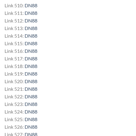
Link 510:
DN88
Link 511:
DN88
Link 512:
DN88
Link 513:
DN88
Link 514:
DN88
Link 515:
DN88
Link 516:
DN88
Link 517:
DN88
Link 518:
DN88
Link 519:
DN88
Link 520:
DN88
Link 521:
DN88
Link 522:
DN88
Link 523:
DN88
Link 524:
DN88
Link 525:
DN88
Link 526:
DN88
Link 527:
DN88