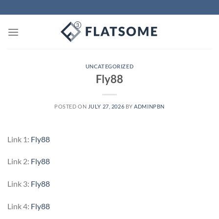
Skip
to
content
UNCATEGORIZED
Fly88
POSTED ON
JULY 27, 2026
BY
ADMINPBN
Link 1:
Fly88
Link 2:
Fly88
Link 3:
Fly88
Link 4:
Fly88