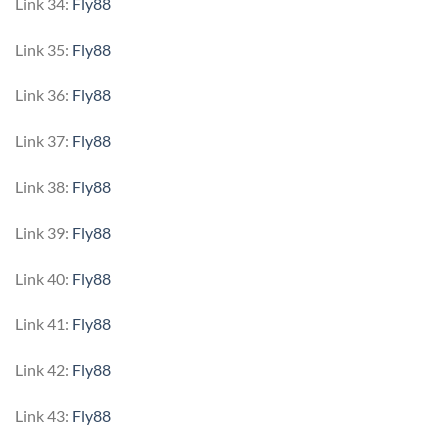
Link 34:
Fly88
Link 35:
Fly88
Link 36:
Fly88
Link 37:
Fly88
Link 38:
Fly88
Link 39:
Fly88
Link 40:
Fly88
Link 41:
Fly88
Link 42:
Fly88
Link 43:
Fly88