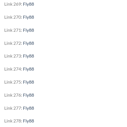
Link 269:
Fly88
Link 270:
Fly88
Link 271:
Fly88
Link 272:
Fly88
Link 273:
Fly88
Link 274:
Fly88
Link 275:
Fly88
Link 276:
Fly88
Link 277:
Fly88
Link 278:
Fly88