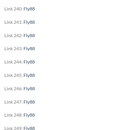
Link 240:
Fly88
Link 241:
Fly88
Link 242:
Fly88
Link 243:
Fly88
Link 244:
Fly88
Link 245:
Fly88
Link 246:
Fly88
Link 247:
Fly88
Link 248:
Fly88
Link 249:
Fly88