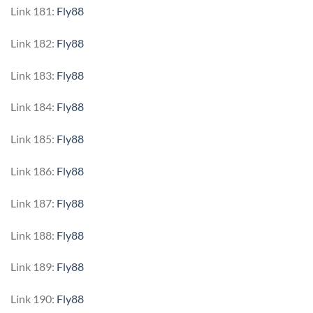
Link 181:
Fly88
Link 182:
Fly88
Link 183:
Fly88
Link 184:
Fly88
Link 185:
Fly88
Link 186:
Fly88
Link 187:
Fly88
Link 188:
Fly88
Link 189:
Fly88
Link 190:
Fly88