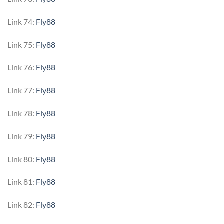
Link 74:
Fly88
Link 75:
Fly88
Link 76:
Fly88
Link 77:
Fly88
Link 78:
Fly88
Link 79:
Fly88
Link 80:
Fly88
Link 81:
Fly88
Link 82:
Fly88