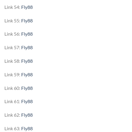
Link 54:
Fly88
Link 55:
Fly88
Link 56:
Fly88
Link 57:
Fly88
Link 58:
Fly88
Link 59:
Fly88
Link 60:
Fly88
Link 61:
Fly88
Link 62:
Fly88
Link 63:
Fly88