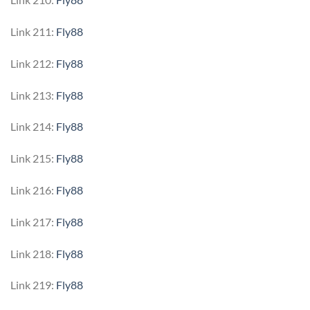
Link 211:
Fly88
Link 212:
Fly88
Link 213:
Fly88
Link 214:
Fly88
Link 215:
Fly88
Link 216:
Fly88
Link 217:
Fly88
Link 218:
Fly88
Link 219:
Fly88