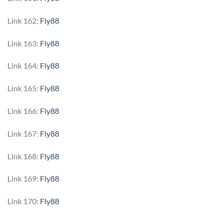
Link 162:
Fly88
Link 163:
Fly88
Link 164:
Fly88
Link 165:
Fly88
Link 166:
Fly88
Link 167:
Fly88
Link 168:
Fly88
Link 169:
Fly88
Link 170:
Fly88