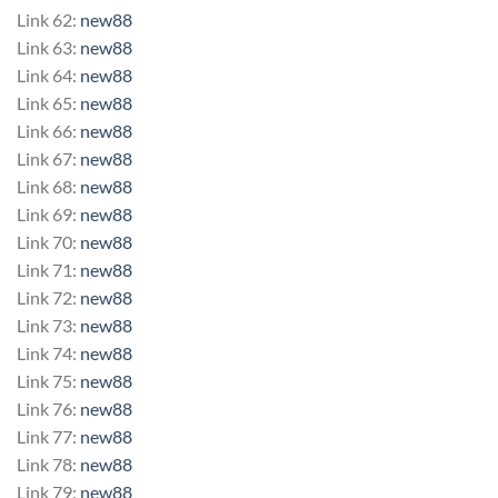
Link 62:
new88
Link 63:
new88
Link 64:
new88
Link 65:
new88
Link 66:
new88
Link 67:
new88
Link 68:
new88
Link 69:
new88
Link 70:
new88
Link 71:
new88
Link 72:
new88
Link 73:
new88
Link 74:
new88
Link 75:
new88
Link 76:
new88
Link 77:
new88
Link 78:
new88
Link 79:
new88