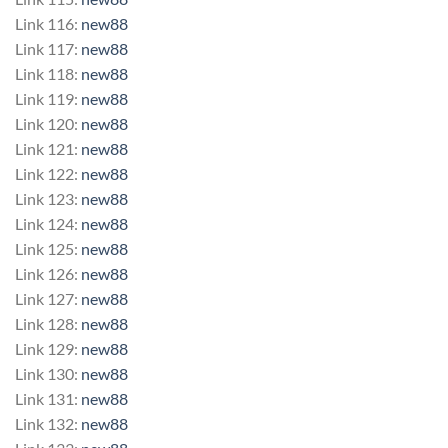
Link 116:
new88
Link 117:
new88
Link 118:
new88
Link 119:
new88
Link 120:
new88
Link 121:
new88
Link 122:
new88
Link 123:
new88
Link 124:
new88
Link 125:
new88
Link 126:
new88
Link 127:
new88
Link 128:
new88
Link 129:
new88
Link 130:
new88
Link 131:
new88
Link 132:
new88