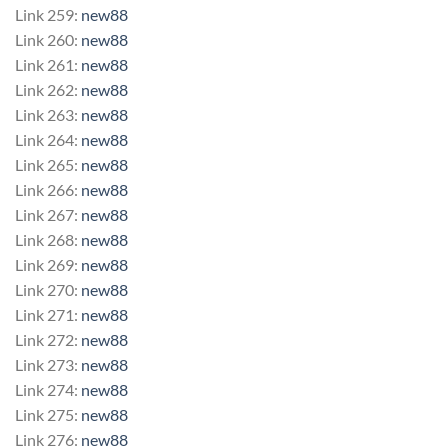
Link 259:
new88
Link 260:
new88
Link 261:
new88
Link 262:
new88
Link 263:
new88
Link 264:
new88
Link 265:
new88
Link 266:
new88
Link 267:
new88
Link 268:
new88
Link 269:
new88
Link 270:
new88
Link 271:
new88
Link 272:
new88
Link 273:
new88
Link 274:
new88
Link 275:
new88
Link 276:
new88