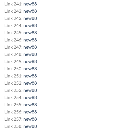
Link 241:
new88
Link 242:
new88
Link 243:
new88
Link 244:
new88
Link 245:
new88
Link 246:
new88
Link 247:
new88
Link 248:
new88
Link 249:
new88
Link 250:
new88
Link 251:
new88
Link 252:
new88
Link 253:
new88
Link 254:
new88
Link 255:
new88
Link 256:
new88
Link 257:
new88
Link 258:
new88