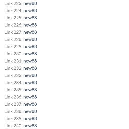
Link 223:
new88
Link 224:
new88
Link 225:
new88
Link 226:
new88
Link 227:
new88
Link 228:
new88
Link 229:
new88
Link 230:
new88
Link 231:
new88
Link 232:
new88
Link 233:
new88
Link 234:
new88
Link 235:
new88
Link 236:
new88
Link 237:
new88
Link 238:
new88
Link 239:
new88
Link 240:
new88