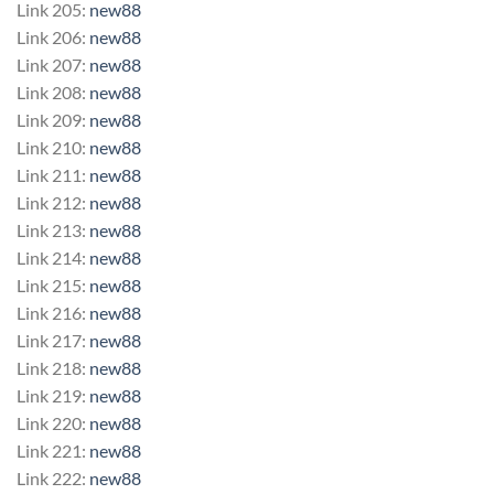
Link 205:
new88
Link 206:
new88
Link 207:
new88
Link 208:
new88
Link 209:
new88
Link 210:
new88
Link 211:
new88
Link 212:
new88
Link 213:
new88
Link 214:
new88
Link 215:
new88
Link 216:
new88
Link 217:
new88
Link 218:
new88
Link 219:
new88
Link 220:
new88
Link 221:
new88
Link 222:
new88