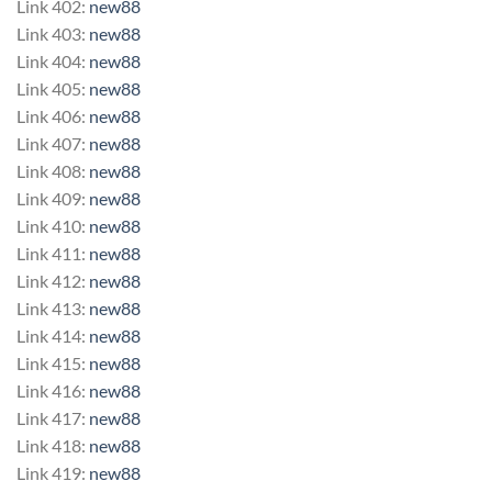
Link 402:
new88
Link 403:
new88
Link 404:
new88
Link 405:
new88
Link 406:
new88
Link 407:
new88
Link 408:
new88
Link 409:
new88
Link 410:
new88
Link 411:
new88
Link 412:
new88
Link 413:
new88
Link 414:
new88
Link 415:
new88
Link 416:
new88
Link 417:
new88
Link 418:
new88
Link 419:
new88