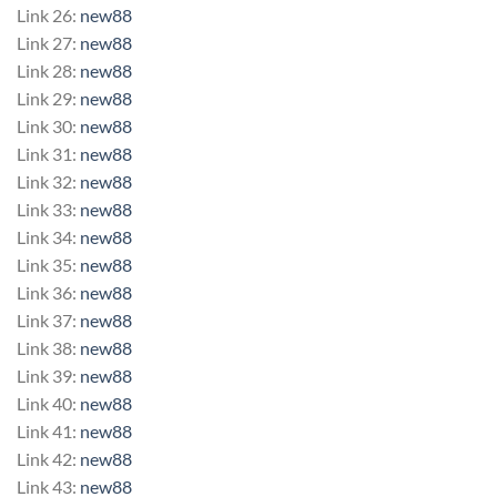
Link 26:
new88
Link 27:
new88
Link 28:
new88
Link 29:
new88
Link 30:
new88
Link 31:
new88
Link 32:
new88
Link 33:
new88
Link 34:
new88
Link 35:
new88
Link 36:
new88
Link 37:
new88
Link 38:
new88
Link 39:
new88
Link 40:
new88
Link 41:
new88
Link 42:
new88
Link 43:
new88