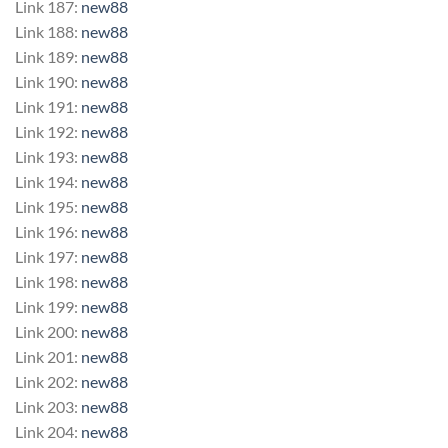
Link 187:
new88
Link 188:
new88
Link 189:
new88
Link 190:
new88
Link 191:
new88
Link 192:
new88
Link 193:
new88
Link 194:
new88
Link 195:
new88
Link 196:
new88
Link 197:
new88
Link 198:
new88
Link 199:
new88
Link 200:
new88
Link 201:
new88
Link 202:
new88
Link 203:
new88
Link 204:
new88