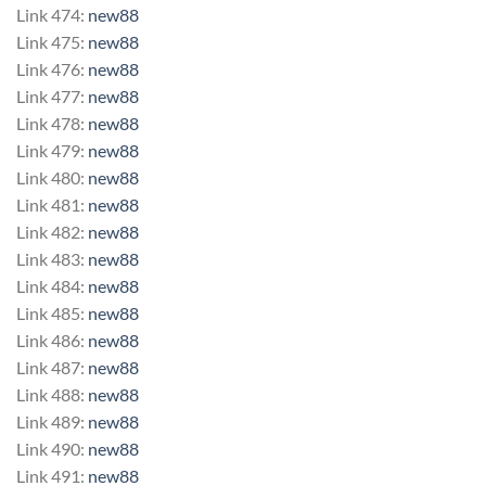
Link 474:
new88
Link 475:
new88
Link 476:
new88
Link 477:
new88
Link 478:
new88
Link 479:
new88
Link 480:
new88
Link 481:
new88
Link 482:
new88
Link 483:
new88
Link 484:
new88
Link 485:
new88
Link 486:
new88
Link 487:
new88
Link 488:
new88
Link 489:
new88
Link 490:
new88
Link 491:
new88