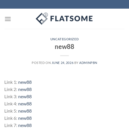
Skip
to
content
UNCATEGORIZED
new88
POSTED ON
JUNE 24, 2026
BY
ADMINPBN
Link 1:
new88
Link 2:
new88
Link 3:
new88
Link 4:
new88
Link 5:
new88
Link 6:
new88
Link 7:
new88