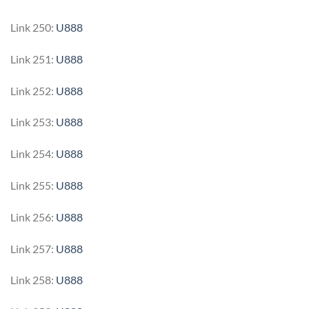
Link 250:
U888
Link 251:
U888
Link 252:
U888
Link 253:
U888
Link 254:
U888
Link 255:
U888
Link 256:
U888
Link 257:
U888
Link 258:
U888