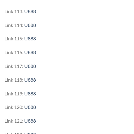
Link 113:
U888
Link 114:
U888
Link 115:
U888
Link 116:
U888
Link 117:
U888
Link 118:
U888
Link 119:
U888
Link 120:
U888
Link 121:
U888