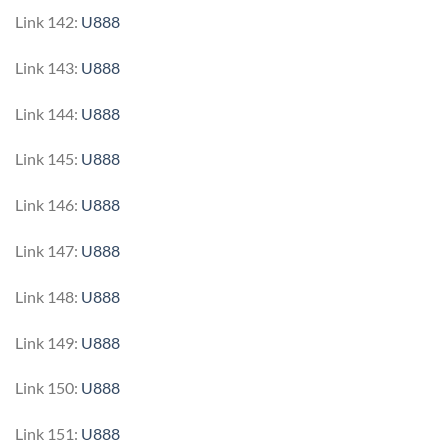
Link 142:
U888
Link 143:
U888
Link 144:
U888
Link 145:
U888
Link 146:
U888
Link 147:
U888
Link 148:
U888
Link 149:
U888
Link 150:
U888
Link 151:
U888