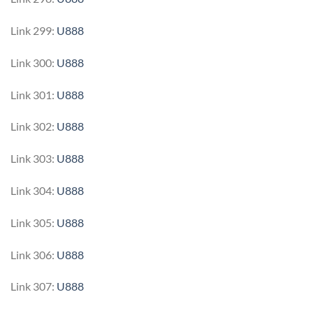
Link 299:
U888
Link 300:
U888
Link 301:
U888
Link 302:
U888
Link 303:
U888
Link 304:
U888
Link 305:
U888
Link 306:
U888
Link 307:
U888