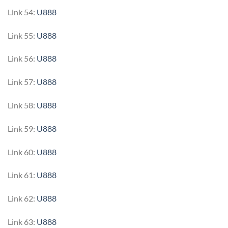
Link 54:
U888
Link 55:
U888
Link 56:
U888
Link 57:
U888
Link 58:
U888
Link 59:
U888
Link 60:
U888
Link 61:
U888
Link 62:
U888
Link 63:
U888