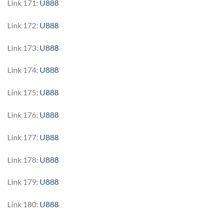
Link 171:
U888
Link 172:
U888
Link 173:
U888
Link 174:
U888
Link 175:
U888
Link 176:
U888
Link 177:
U888
Link 178:
U888
Link 179:
U888
Link 180:
U888