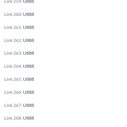
Link 259:
U888
Link 260:
U888
Link 261:
U888
Link 262:
U888
Link 263:
U888
Link 264:
U888
Link 265:
U888
Link 266:
U888
Link 267:
U888
Link 268:
U888