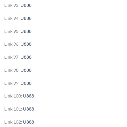
Link 93:
U888
Link 94:
U888
Link 95:
U888
Link 96:
U888
Link 97:
U888
Link 98:
U888
Link 99:
U888
Link 100:
U888
Link 101:
U888
Link 102:
U888