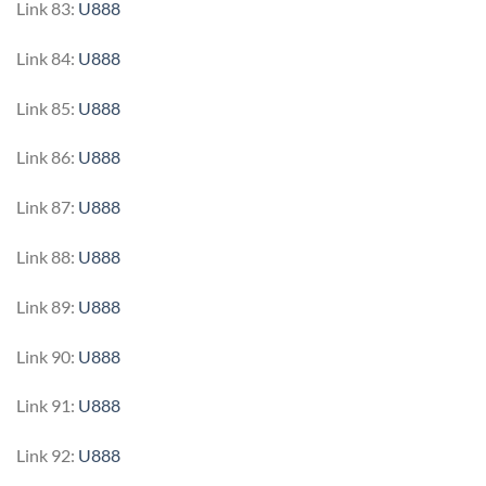
Link 83:
U888
Link 84:
U888
Link 85:
U888
Link 86:
U888
Link 87:
U888
Link 88:
U888
Link 89:
U888
Link 90:
U888
Link 91:
U888
Link 92:
U888