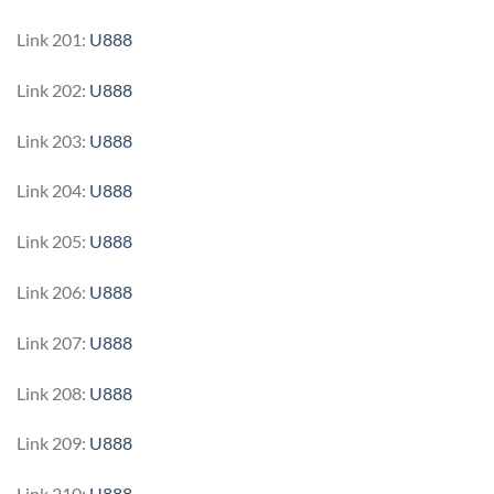
Link 201:
U888
Link 202:
U888
Link 203:
U888
Link 204:
U888
Link 205:
U888
Link 206:
U888
Link 207:
U888
Link 208:
U888
Link 209:
U888
Link 210:
U888