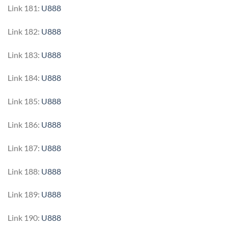
Link 181:
U888
Link 182:
U888
Link 183:
U888
Link 184:
U888
Link 185:
U888
Link 186:
U888
Link 187:
U888
Link 188:
U888
Link 189:
U888
Link 190:
U888