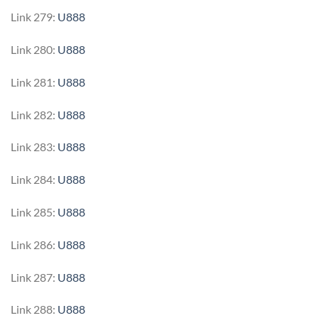
Link 279:
U888
Link 280:
U888
Link 281:
U888
Link 282:
U888
Link 283:
U888
Link 284:
U888
Link 285:
U888
Link 286:
U888
Link 287:
U888
Link 288:
U888