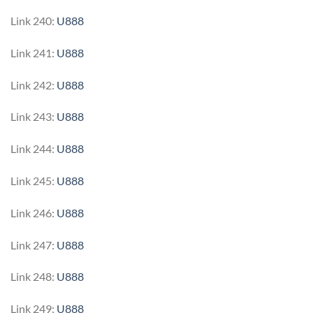
Link 240:
U888
Link 241:
U888
Link 242:
U888
Link 243:
U888
Link 244:
U888
Link 245:
U888
Link 246:
U888
Link 247:
U888
Link 248:
U888
Link 249:
U888